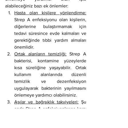
alabileceğiniz bazı ek önlemler:
Hasta olan kişilere yönlendirme:
Strep A enfeksiyonu olan kişilerin, 
diğerlerine bulaştırmamak için 
tedavi süresince evde kalmaları ve 
gerektiğinde tıbbi yardım almaları 
önemlidir.
Ortak alanların temizliği:
 Strep A 
bakterisi, kontamine yüzeylerde 
kısa süreliğine yaşayabilir. Ortak 
kullanım alanlarında düzenli 
temizlik ve dezenfeksiyon 
uygulayarak bakterinin yayılmasını 
önlemeye yardımcı olabilirsiniz.
Aşılar ve bağışıklık takviyeleri:
 Şu 
anda Strep A enfeksiyonlarına karşı 
onaylanmış bir aşı bulunmamakla 
birlikte, araştırmalar devam 