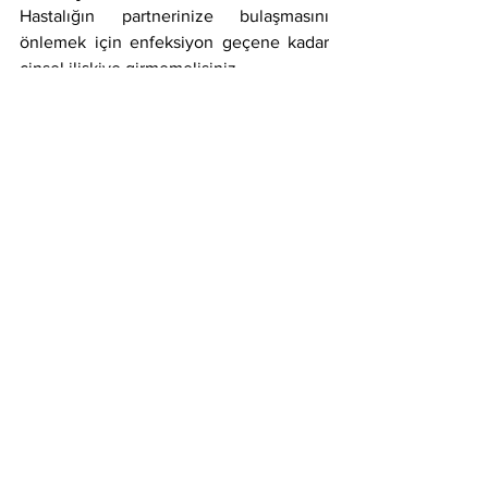
Hastalığın partnerinize bulaşmasını 
önlemek için enfeksiyon geçene kadar 
cinsel ilişkiye girmemelisiniz.
Tek doz antibiyotik aldıysanız, tekrar 
ilişki için ilacı aldıktan sonra 7 gün 
beklemelisiniz.
7 gün boyunca her gün ilaç almanız 
gerekiyorsa, ilacınızın tüm dozlarını 
almayı bitirene kadar tekrar seks 
yapmamalısınız.
Sıklıkla tekrarlayan bir enfeksiyon olması 
nedeniyle tedaviden yaklaşık üç ay 
sonra tekrar test yaptırmalısınız.