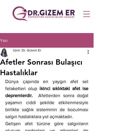
Yazı
Uzm. Dr. Gizem Er
Afetler Sonrası Bulaşıcı
Hastalıklar
Dünya çapında en yaygın afet sel 
felaketleri olup 
ikinci sıklıktaki afet ise 
depremlerdir.  
Afetlerden sonra doğal 
yaşamın ciddi şekilde etkilenmesiyle 
birlikte sağlık sisteminin de bozulması 
salgın hastalıklara yol açmaktadır. 
Gelişen afet türüne göre salgınların 
oluşum nedenleri ve etkenleri de 