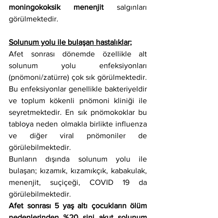
moningokoksik menenjit 
salgınları 
görülmektedir. 
Solunum yolu ile bulaşan hastalıklar;
Afet sonrası dönemde özellikle alt 
solunum yolu enfeksiyonları 
(pnömoni/zatürre) çok sık görülmektedir. 
Bu enfeksiyonlar genellikle bakteriyeldir 
ve toplum kökenli pnömoni kliniği ile 
seyretmektedir. En sık pnömokoklar bu 
tabloya neden olmakla birlikte influenza 
ve diğer viral pnömoniler de 
görülebilmektedir. 
Bunların dışında solunum yolu ile 
bulaşan; kızamık, kızamıkçık, kabakulak, 
menenjit, suçiçeği, COVID 19 da 
görülebilmektedir.
Afet sonrası 5 yaş altı çocukların ölüm 
nedenlerinden %20 sini akut solunum 