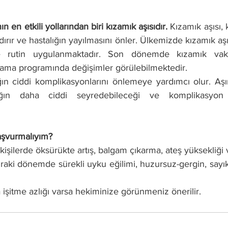
en etkili yollarından biri kızamık aşısıdır.
 Kızamık aşısı, 
dırır ve hastalığın yayılmasını önler. Ülkemizde kızamık aşı
de rutin uygulanmaktadır. Son dönemde kızamık vakal
lama programında değişimler görülebilmektedir.
ığın ciddi komplikasyonlarını önlemeye yardımcı olur. Aşı
ğın daha ciddi seyredebileceği ve komplikasyon ris
şvurmalıyım?
kişilerde öksürükte artış, balgam çıkarma, ateş yüksekliği 
ki dönemde sürekli uyku eğilimi, huzursuz-gergin, sayıkl
 işitme azlığı varsa hekiminize görünmeniz önerilir.