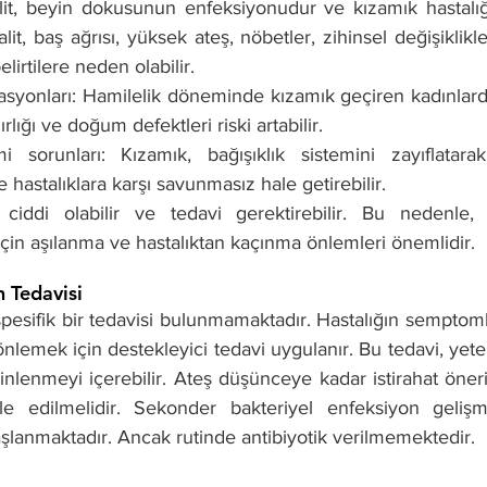
alit, beyin dokusunun enfeksiyonudur ve kızamık hastalığı
alit, baş ağrısı, yüksek ateş, nöbetler, zihinsel değişiklikle
elirtilere neden olabilir.
asyonları: Hamilelik döneminde kızamık geçiren kadınlar
ığı ve doğum defektleri riski artabilir.
emi sorunları: Kızamık, bağışıklık sistemini zayıflatar
 hastalıklara karşı savunmasız hale getirebilir.
ciddi olabilir ve tedavi gerektirebilir. Bu nedenle, k
çin aşılanma ve hastalıktan kaçınma önlemleri önemlidir.
 Tedavisi 
spesifik bir tedavisi bulunmamaktadır. Hastalığın semptomla
lemek için destekleyici tedavi uygulanır. Bu tedavi, yeterli
inlenmeyi içerebilir. Ateş düşünceye kadar istirahat önerili
e edilmelidir. Sekonder bakteriyel enfeksiyon geliş
başlanmaktadır. Ancak rutinde antibiyotik verilmemektedir.