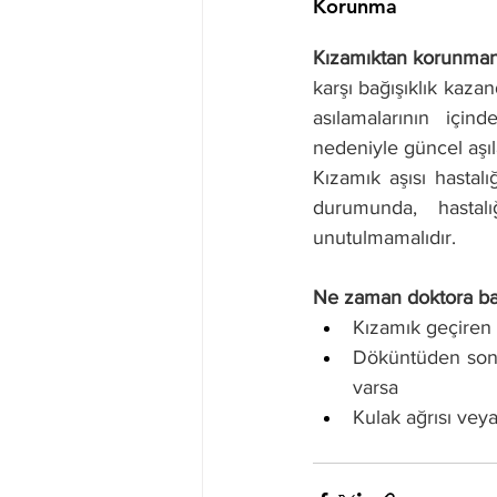
Korunma
Kızamıktan korunmanın 
karşı bağışıklık kazan
asılamalarının için
nedeniyle güncel aşı
Kızamık aşısı hastal
durumunda, hastalı
unutulmamalıdır.
Ne zaman doktora ba
Kızamık geçiren 
Döküntüden sonra
varsa 
Kulak ağrısı veya