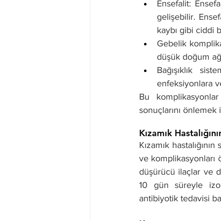
Ensefalit: Ensef
gelişebilir. Ensef
kaybı gibi ciddi b
Gebelik komplik
düşük doğum ağırl
Bağışıklık sist
enfeksiyonlara ve
Bu komplikasyonlar 
sonuçlarını önlemek i
Kızamık Hastalığının
Kızamık hastalığının 
ve komplikasyonları ön
düşürücü ilaçlar ve d
10 gün süreyle izol
antibiyotik tedavisi 