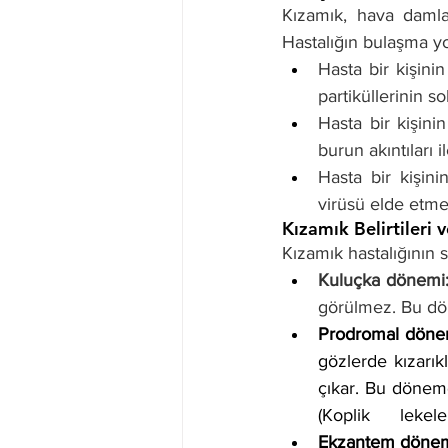
Kızamık, hava damlacı
Hastalığın bulaşma yol
Hasta bir kişin
partiküllerinin s
Hasta bir kişin
burun akıntıları
Hasta bir kişini
virüsü elde etm
Kızamık Belirtileri v
Kızamık hastalığının 
Kuluçka dönemi
görülmez. Bu döne
Prodromal döne
gözlerde kızarıkl
çıkar. Bu dönemd
(Koplik      lekel
Ekzantem dönem