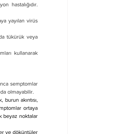
on hastalığıdır. 
a yayılan virüs 
da tükürük veya 
ları kullanarak 
unca semptomlar 
nda olmayabilir.
burun akıntısı, 
emptomlar ortaya 
 beyaz noktalar 
er ve döküntüler 