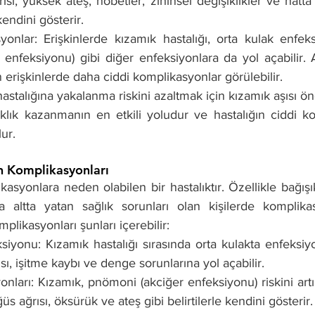
rısı, yüksek ateş, nöbetler, zihinsel değişiklikler ve hatta 
 kendini gösterir.
onlar: Erişkinlerde kızamık hastalığı, orta kulak enfeksiy
 enfeksiyonu) gibi diğer enfeksiyonlara da yol açabilir. Ay
n erişkinlerde daha ciddi komplikasyonlar görülebilir.
astalığına yakalanma riskini azaltmak için kızamık aşısı öne
klık kazanmanın en etkili yoludur ve hastalığın ciddi ko
ur.
n Komplikasyonları
asyonlara neden olabilen bir hastalıktır. Özellikle bağışıkl
a altta yatan sağlık sorunları olan kişilerde komplika
plikasyonları şunları içerebilir:
siyonu: Kızamık hastalığı sırasında orta kulakta enfeksiyon
ı, işitme kaybı ve denge sorunlarına yol açabilir.
nları: Kızamık, pnömoni (akciğer enfeksiyonu) riskini artır
üs ağrısı, öksürük ve ateş gibi belirtilerle kendini gösterir.