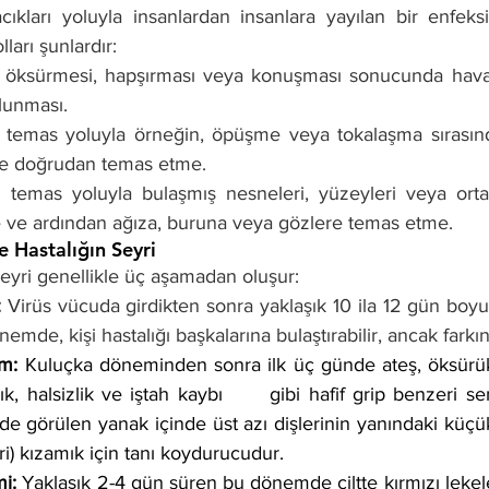
kları yoluyla insanlardan insanlara yayılan bir enfeksiy
ları şunlardır:
in öksürmesi, hapşırması veya konuşması sonucunda havay
olunması.
in temas yoluyla örneğin, öpüşme veya tokalaşma sırasın
 ile doğrudan temas etme.
n temas yoluyla bulaşmış nesneleri, yüzeyleri veya ortam
e ve ardından ağıza, buruna veya gözlere temas etme.
e Hastalığın Seyri 
seyri genellikle üç aşamadan oluşur:
:
 Virüs vücuda girdikten sonra yaklaşık 10 ila 12 gün boy
mde, kişi hastalığı başkalarına bulaştırabilir, ancak farkı
m: 
Kuluçka döneminden sonra ilk üç günde ateş, öksürük, 
ık, halsizlik ve iştah kaybı      gibi hafif grip benzeri s
e görülen yanak içinde üst azı dişlerinin yanındaki küçük
eri) kızamık için tanı koydurucudur. 
i:
 Yaklaşık 2-4 gün süren bu dönemde ciltte kırmızı lekel