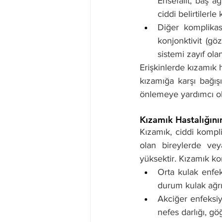
Ensefalit, baş ağ
ciddi belirtilerle
Diğer komplikasy
konjonktivit (göz
sistemi zayıf ola
Erişkinlerde kızamık h
kızamığa karşı bağışı
önlemeye yardımcı ol
Kızamık Hastalığını
Kızamık, ciddi komplik
olan bireylerde vey
yüksektir. Kızamık kom
Orta kulak enfek
durum kulak ağrıs
Akciğer enfeksiyo
nefes darlığı, göğ