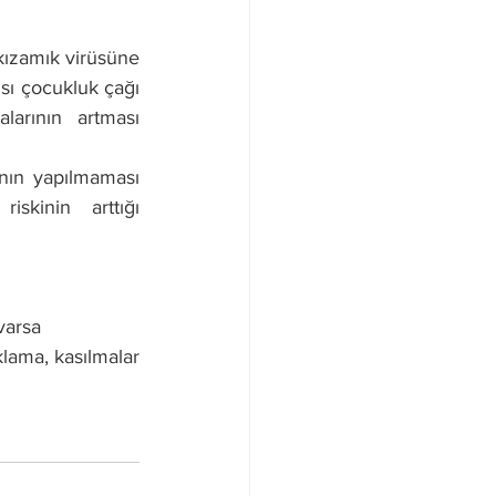
kızamık virüsüne 
sı çocukluk çağı 
arının artması 
nın yapılmaması 
kinin arttığı 
varsa 
ama, kasılmalar 