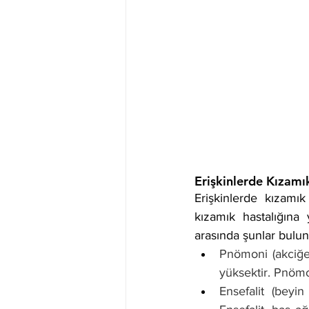
Erişkinlerde Kızamık
Erişkinlerde kızamık
kızamık hastalığına
arasında şunlar buluna
Pnömoni (akciğer
yüksektir. Pnömon
Ensefalit (beyin