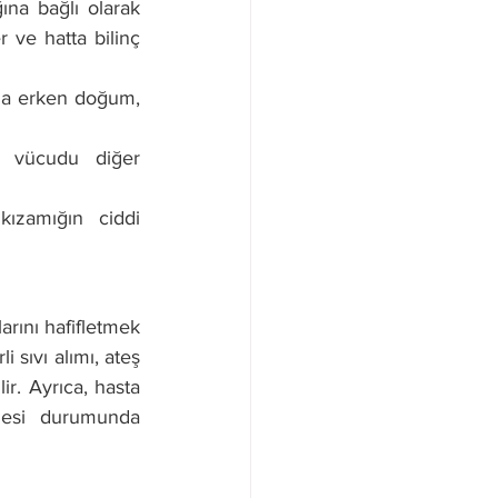
na bağlı olarak 
r ve hatta bilinç 
da erken doğum, 
ak vücudu diğer 
ızamığın ciddi 
rını hafifletmek 
 sıvı alımı, ateş 
r. Ayrıca, hasta 
mesi durumunda 