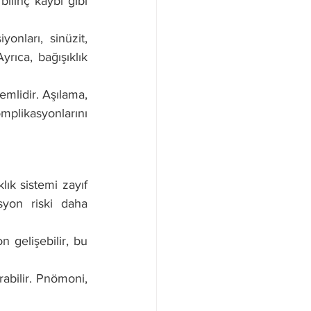
bilinç kaybı gibi 
onları, sinüzit, 
rıca, bağışıklık 
mlidir. Aşılama, 
mplikasyonlarını 
ık sistemi zayıf 
syon riski daha 
 gelişebilir, bu 
abilir. Pnömoni, 