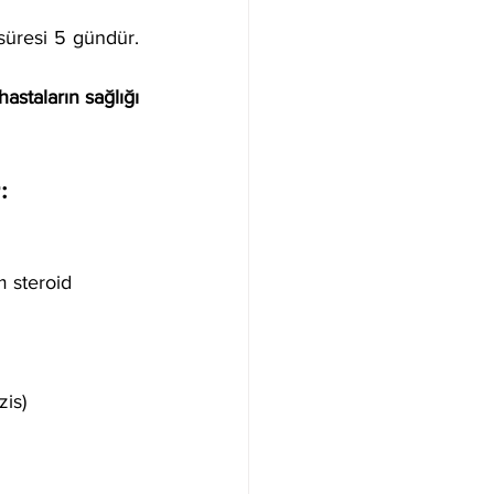
Zanamivir inhaler olarak verilir. Tedavi dozu inhaler 2x10 mg/gün'dür. Tedavi süresi 5 gündür.  
staların sağlığı 
: 
m steroid 
zis)