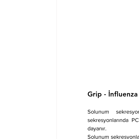
Grip - İnfluenza
Solunum sekresyon
sekresyonlarında PCR
dayanır. 
Solunum sekresyonlar