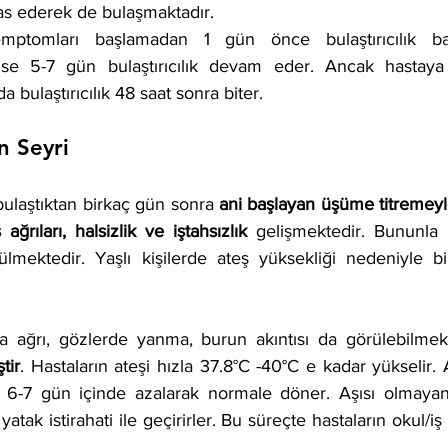
as ederek de bulaşmaktadır. 
emptomları başlamadan 1 gün önce bulaştırıcılık ba
ise 5-7 gün bulaştırıcılık devam eder. Ancak hastaya a
bulaştırıcılık 48 saat sonra biter. 
n Seyri
 bulaştıktan birkaç gün sonra 
ani başlayan üşüme titremeyle
ağrıları, halsizlik ve iştahsızlık 
gelişmektedir. Bununla b
lmektedir. Yaşlı kişilerde ateş yüksekliği nedeniyle b
a ağrı, gözlerde yanma, burun akıntısı da görülebilmek
tir
. Hastaların ateşi hızla 37.8°C -40°C e kadar yükselir. A
-7 gün içinde azalarak normale döner. Aşısı olmayan k
atak istirahati ile geçirirler. Bu süreçte hastaların okul/i