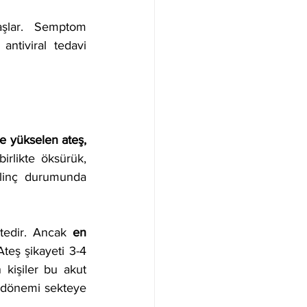
şlar. Semptom 
ntiviral tedavi 
 yükselen ateş, 
irlikte öksürük, 
ilinç durumunda 
tedir. Ancak 
en 
teş şikayeti 3-4 
işiler bu akut 
ş dönemi sekteye 