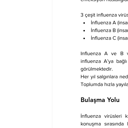
3 çeşit influenza vir
İnfluenza A (insa
İnfluenza B (insa
İnfluenza C (in
Influenza A ve B vi
influenza A’ya bağlı
görülmektedir.
Her yıl salgınlara ne
Toplumda hızla yayıla
Bulaşma Yolu 
İnfluenza virüsleri
konuşma sırasında ha