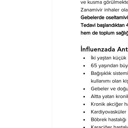
ve kusma görülmekte
Gebelerde oseltamivir
Tedavi başlandıktan 48
hem de toplum sağlığı
İnfluenzada Anti
İki yaştan küçük 
65 yaşından büyü
Bağışıklık siste
kullanımı olan kişi
Gebeler ve doğum
Altta yatan kronik
Kronik akciğer has
Kardiyovasküler 
Böbrek hastalığı 
Karaciğer hastalı