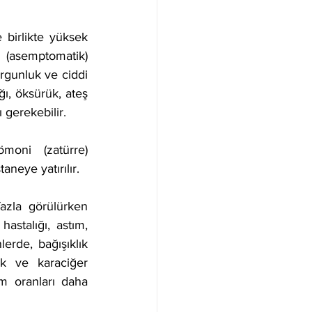
birlikte yüksek 
z (asemptomatik) 
rgunluk ve ciddi 
ğı, öksürük, ateş 
 gerekebilir.
oni (zatürre) 
aneye yatırılır.
zla görülürken 
astalığı, astım, 
erde, bağışıklık 
k ve karaciğer 
üm oranları daha 