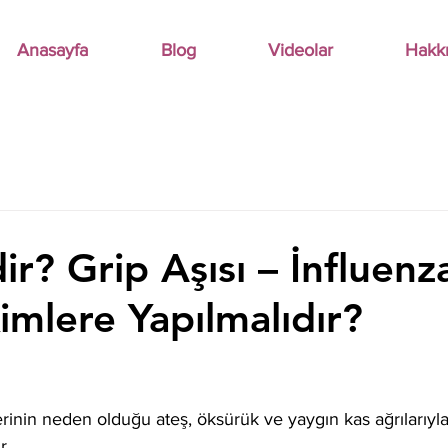
Anasayfa
Blog
Videolar
Hakk
r? Grip Aşısı – İnfluenza
imlere Yapılmalıdır?
lerinin neden olduğu ateş, öksürük ve yaygın kas ağrılarıyl
r.