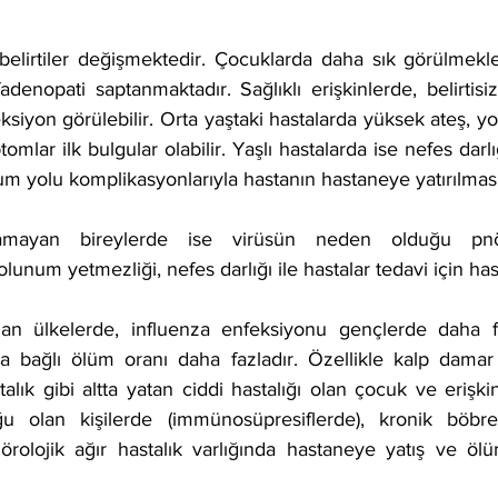
belirtiler değişmektedir. Çocuklarda daha sık görülmekle 
adenopati saptanmaktadır. Sağlıklı erişkinlerde, belirtisi
eksiyon görülebilir. Orta yaştaki hastalarda yüksek ateş, yo
tomlar ilk bulgular olabilir. Yaşlı hastalarda ise nefes darlı
um yolu komplikasyonlarıyla hastanın hastaneye yatırılması
dıramayan bireylerde ise virüsün neden olduğu pnöm
lunum yetmezliği, nefes darlığı ile hastalar tedavi için hast
an ülkelerde, influenza enfeksiyonu gençlerde daha fa
a bağlı ölüm oranı daha fazladır. Özellikle kalp damar h
alık gibi altta yatan ciddi hastalığı olan çocuk ve erişkinl
u olan kişilerde (immünosüpresiflerde), kronik böbre
nörolojik ağır hastalık varlığında hastaneye yatış ve öl