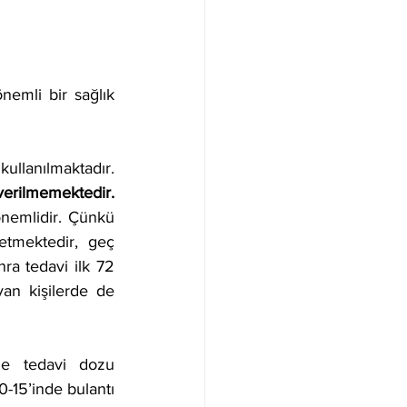
nemli bir sağlık 
 olmak üzere iki seçenek antiviral ajan kullanılmaktadır. 
İnfluenza A ve B için bu tedaviler verilmektedir. İnfluenza C için tedavi verilmemektedir. 
nemlidir. Çünkü 
etmektedir, geç 
a tedavi ilk 72 
yan kişilerde de 
de tedavi dozu 
-15’inde bulantı 