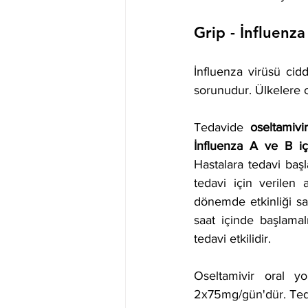
Grip - İnfluenz
İnfluenza virüsü cidd
sorunudur. Ülkelere c
Tedavide 
oseltamivir
Hastalara tedavi baş
tedavi için verilen 
dönemde etkinliği sa
saat içinde başlamalı
tedavi etkilidir. 
Oseltamivir oral yo
2x75mg/gün'dür. Tedav