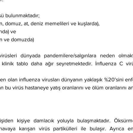
üsü bulunmaktadır; 
n, domuz, at, deniz memelileri ve kuşlarda), 
nda) ve 
san ve domuzda)
rüsleri dünyada pandemilere/salgınlara neden olmaktad
 klinik tablo daha ağır seyretmektedir. İnfluenza C virü
den olan influenza virusları dünyanın yaklaşık %20’sini enf
n bu virüs hastaneye yatış oranlarını ve ölüm oranlarını art
 kişiden kişiye damlacık yoluyla bulaşmaktadır. Öksürm
vaya karışan virüs partikülleri ile bulaşır. Ayrıca enf