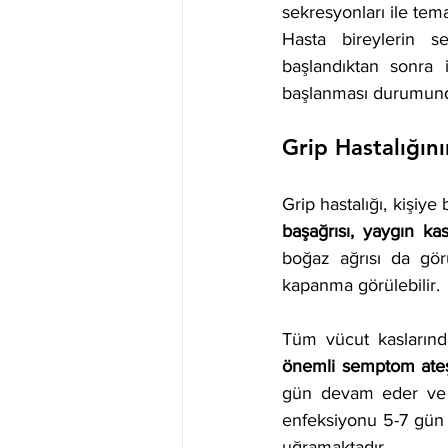
sekresyonları ile tem
Hasta bireylerin s
başlandıktan sonra 
başlanması durumunda 
Grip Hastalığını
Grip hastalığı, kişiye
başağrısı, yaygın kas 
boğaz ağrısı da görü
kapanma görülebilir. 
Tüm vücut kaslarınd
önemli semptom ateş
gün devam eder ve 6
enfeksiyonu 5-7 gün y
uğramaktadır. 