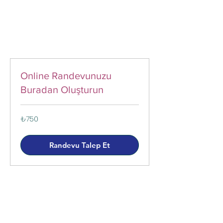
Online Randevunuzu
Buradan Oluşturun
₺750
₺750
Türk
lirası
Randevu Talep Et